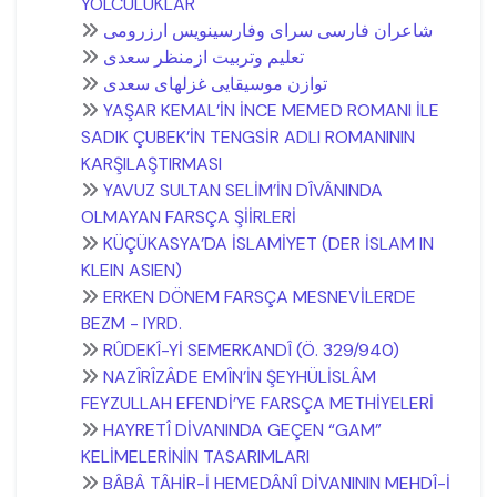
YOLCULUKLAR
شاعران فارسی سرای وفارسینويس ارزرومی
تعلیم وتربیت ازمنظر سعدی
توازن موسیقايی غزلهای سعدی
YAŞAR KEMAL’İN İNCE MEMED ROMANI İLE
SADIK ÇUBEK’İN TENGSİR ADLI ROMANININ
KARŞILAŞTIRMASI
YAVUZ SULTAN SELİM’İN DÎVÂNINDA
OLMAYAN FARSÇA ŞİİRLERİ
KÜÇÜKASYA’DA İSLAMİYET (DER İSLAM IN
KLEIN ASIEN)
ERKEN DÖNEM FARSÇA MESNEVİLERDE
BEZM - IYRD.
RÛDEKÎ-Yİ SEMERKANDÎ (Ö. 329/940)
NAZÎRÎZÂDE EMÎN’İN ŞEYHÜLİSLÂM
FEYZULLAH EFENDİ’YE FARSÇA METHİYELERİ
HAYRETÎ DİVANINDA GEÇEN “GAM”
KELİMELERİNİN TASARIMLARI
BÂBÂ TÂHİR-İ HEMEDÂNÎ DİVANININ MEHDÎ-İ