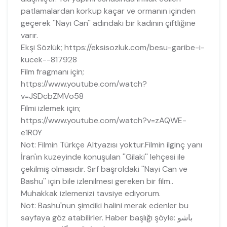
patlamalardan korkup kaçar ve ormanın içinden
geçerek ''Nayi Can'' adındaki bir kadının çiftliğine
varır.
Ekşi Sözlük; https://eksisozluk.com/besu-garibe-i-
kucek--817928
Film fragmanı için;
https://www.youtube.com/watch?
v=JSDcbZMVo58
Filmi izlemek için;
https://www.youtube.com/watch?v=zAQWE-
e1R0Y
Not: Filmin Türkçe Altyazısı yoktur.Filmin ilginç yanı
İran'ın kuzeyinde konuşulan ''Gilaki'' lehçesi ile
çekilmiş olmasıdır. Sırf başroldaki ''Nayi Can ve
Bashu'' için bile izlenilmesi gereken bir film..
Muhakkak izlemenizi tavsiye ediyorum.
Not: Bashu'nun şimdiki halini merak edenler bu
sayfaya göz atabilirler. Haber başlığı şöyle: باشو