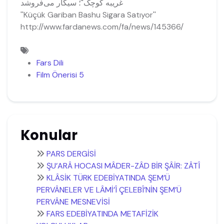
غریبه کوچک"؛ سیگار می‌فروشد
''Küçük Gariban Bashu Sigara Satıyor''
http://www.fardanews.com/fa/news/145366/
Fars Dili
Film Önerisi 5
Konular
PARS DERGİSİ
ŞU’ARÂ HOCASI MÂDER-ZÂD BİR ŞÂİR: ZÂTÎ
KLÂSİK TÜRK EDEBİYATINDA ŞEM’Ü
PERVÂNELER VE LÂMİ’Î ÇELEBÎ’NİN ŞEM’Ü
PERVÂNE MESNEVİSİ
FARS EDEBİYATINDA METAFİZİK