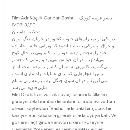
Film Adı: Küçük Gariban Bashu - باشو غریبه کوچک
IMDB: 8,1/10
خلاصه داستان:
در یکی از بمباران‌های جنوب کشور در جریان جنگ ایران
و عراق، پسرکی به نام «باشو» که ویرانی خانه و خانواده
خود را به‌چشم دیده، خود را به کامیونی در حالِ کوچ
می‌اندازد و در آن خوابش می‌برد و زمانی که چشم
می‌گشاید، کامیون به شمال کشور رسیده است. او از
ترس انفجارهایی که برای عملیات راه‌سازی است،
می‌گریزد و در آن سوی جنگل، به مزرعه زنی به نام
«نایی‌جان» می‌رسد.
Film Özeti: İran ve Irak savaşı sırasında ülkenin
güneyindeki bombardımanların birinde evi ve tüm
ailesini kaybeden ''Bashu'' adındaki bir çocuk bir
kamyonetin kasasına girerek orada uyuya kalır. Ve
gözlerini açtığında kamyon ülkenin kuzeyine
ulaşmıştır. Yol yapımı esnasında infilak edilen