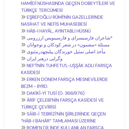
HAMÎDÎ NÜSHASINDA GEÇEN DOBEYTÎLERİ VE
TÜRKÇE TERCÜMESİ
EŞREFOĞLU RÛMÎ’NİN GAZELLERİNDE
NASİHAT VE NEFİS MUHASEBESİ
HÂB-I HAYÂL, AYINTABLI HÜSNÜ
شاعران فارسیسرای و فارسینويس ارزرومی*
مسئلة »مضمون« در شعر کودکان و نوجوانان
مأخذ اصلی تمثیل خورندگان پیلبچهدرمثنوی
وگرايی درهنر ايران
NEF’Î’NİN TUHFETU’L-UŞŞÂK ADLI FARSÇA
KASİDESİ
ERKEN DÖNEM FARSÇA MESNEVİLERDE
BEZM - IIYRD.
DAKİKÎ-Yİ TUSÎ (Ö. 366/976)
ÂRİF ÇELEBİ’NİN FARSÇA KASİDESİ VE
TÜRKÇE ÇEVİRİSİ
SÂİB-İ TEBRİZÎ’NİN ŞİİRLERİNDE GEÇEN
“HÂB-I BAHÂR” TAMLAMASI ÜZERİNE
ROMEN DİLİNDE KULLANILAN FARSÇA