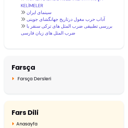
KELİMELER
سینمای ایران
آداب حرب مغول درتاریخ جهانگشای جوینی
بررسی تطبیقی ضرب المثل های ترکی سنقر با
ضرب المثل های زبان فارسی
Farsça
Farsça Dersleri
Fars Dili
Anasayfa