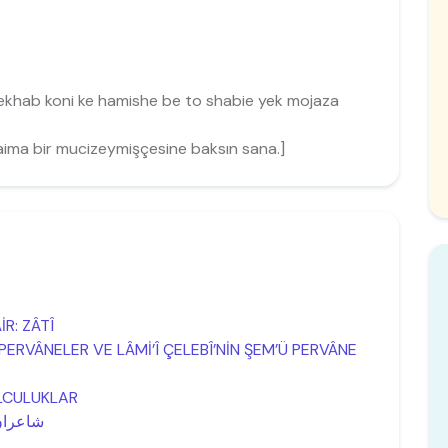
ekhab koni ke hamishe be to shabie yek mojaza
i daima bir mucizeymişçesine baksın sana.]
R: ZÂTÎ
PERVÂNELER VE LÂMİ’Î ÇELEBÎ’NİN ŞEM’Ü PERVÂNE
OLCULUKLAR
شاعران