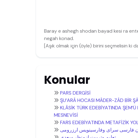
Baray e ashegh shodan bayad kesi ra ent
negah konad.
[Aşık olmak için (öyle) birini seçmelisin k
Konular
PARS DERGİSİ
ŞU’ARÂ HOCASI MÂDER-ZÂD BİR ŞÂİ
KLÂSİK TÜRK EDEBİYATINDA ŞEM’Ü 
MESNEVİSİ
FARS EDEBİYATINDA METAFİZİK Y
 فارسی سرای وفارسینويس ارزرومی
تعلیم وتربیت ازمنظر سعدی