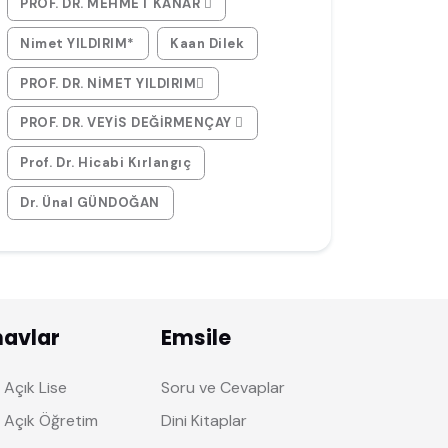
PROF. DR. MEHMET KANAR 
Nimet YILDIRIM*
Kaan Dilek
PROF. DR. NİMET YILDIRIM
PROF. DR. VEYİS DEĞİRMENÇAY 
Prof. Dr. Hicabi Kırlangıç
Dr. Ünal GÜNDOĞAN
navlar
Emsile
Açık Lise
Soru ve Cevaplar
 Açık Öğretim
Dini Kitaplar