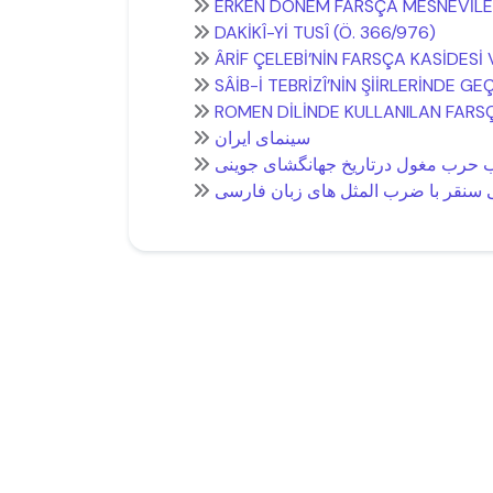
ERKEN DÖNEM FARSÇA MESNEVİLERD
DAKİKÎ-Yİ TUSÎ (Ö. 366/976)
ÂRİF ÇELEBİ’NİN FARSÇA KASİDESİ 
SÂİB-İ TEBRİZÎ’NİN ŞİİRLERİNDE 
ROMEN DİLİNDE KULLANILAN FARS
سینمای ایران
ب حرب مغول درتاریخ جهانگشای جوینی
سنقر با ضرب المثل های زبان فارسی