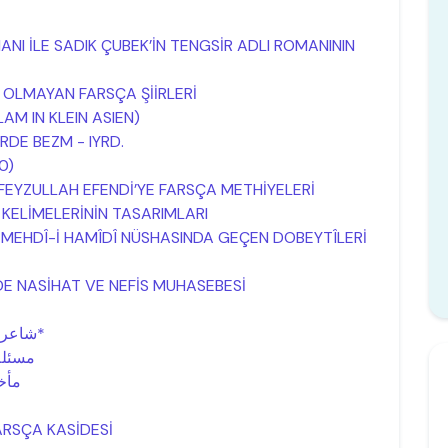
NI İLE SADIK ÇUBEK’İN TENGSİR ADLI ROMANININ
A OLMAYAN FARSÇA ŞİİRLERİ
AM IN KLEIN ASIEN)
DE BEZM - IYRD.
0)
 FEYZULLAH EFENDİ’YE FARSÇA METHİYELERİ
KELİMELERİNİN TASARIMLARI
N MEHDÎ-İ HAMÎDÎ NÜSHASINDA GEÇEN DOBEYTÎLERİ
DE NASİHAT VE NEFİS MUHASEBESİ
شاعران فارسیسرای و فارسینويس ارزرومی*
مسئلة
مأخ
FARSÇA KASİDESİ