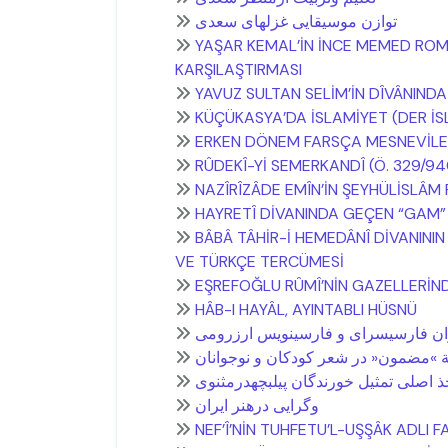
توازن موسیقايی غزلهای سعدی
YAŞAR KEMAL’İN İNCE MEMED ROMA
KARŞILAŞTIRMASI
YAVUZ SULTAN SELİM’İN DÎVÂNIND
KÜÇÜKASYA’DA İSLAMİYET (DER İSL
ERKEN DÖNEM FARSÇA MESNEVİLER
RÛDEKÎ-Yİ SEMERKANDÎ (Ö. 329/94
NAZÎRÎZÂDE EMÎN’İN ŞEYHÜLİSLÂM
HAYRETÎ DİVANINDA GEÇEN “GAM” 
BÂBÂ TÂHİR-İ HEMEDÂNÎ DİVANINI
VE TÜRKÇE TERCÜMESİ
EŞREFOĞLU RÛMÎ’NİN GAZELLERİN
HÂB-I HAYÂL, AYINTABLI HÜSNÜ
 »مضمون« در شعر کودکان و نوجوانان
ذ اصلی تمثیل خورندگان پیلبچهدرمثنوی
وگرايی درهنر ايران
NEF’Î’NİN TUHFETU’L-UŞŞÂK ADLI 