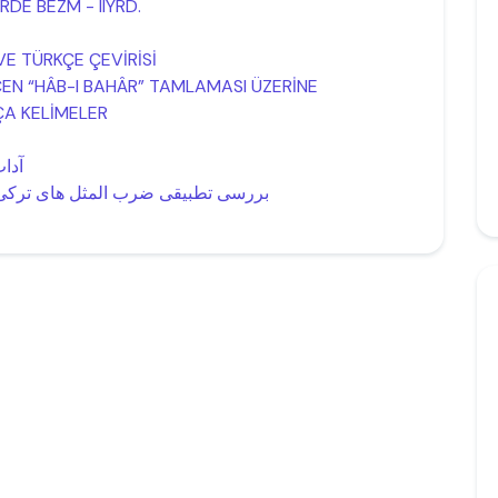
E BEZM - IIYRD.
VE TÜRKÇE ÇEVİRİSİ
GEÇEN “HÂB-I BAHÂR” TAMLAMASI ÜZERİNE
ÇA KELİMELER
آدا
بررسی تطبیقی ضرب المثل های ترکی 