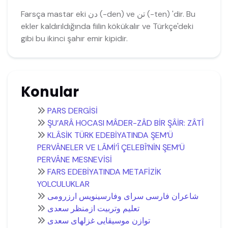
Farsça mastar eki دن (-den) ve تن (-ten) 'dir. Bu
ekler kaldırıldığında fiilin kökükalır ve Türkçe'deki
gibi bu ikinci şahır emir kipidir.
Konular
PARS DERGİSİ
ŞU’ARÂ HOCASI MÂDER-ZÂD BİR ŞÂİR: ZÂTÎ
KLÂSİK TÜRK EDEBİYATINDA ŞEM’Ü
PERVÂNELER VE LÂMİ’Î ÇELEBÎ’NİN ŞEM’Ü
PERVÂNE MESNEVİSİ
FARS EDEBİYATINDA METAFİZİK
YOLCULUKLAR
شاعران فارسی سرای وفارسینويس ارزرومی
تعلیم وتربیت ازمنظر سعدی
توازن موسیقايی غزلهای سعدی