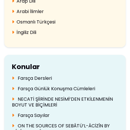
Arap Dili
Arabi İlimler
Osmanlı Türkçesi
İngiliz Dili
Konular
Farsça Dersleri
Farsça Günlük Konuşma Cümleleri
NECATİ ŞİİRİNDE NESİMİ’DEN ETKİLENMENİN
BOYUT VE BİÇİMLERİ
Farsça Sayılar
ON THE SOURCES OF SEBÂTÜ’L-ÂCİZÎN BY