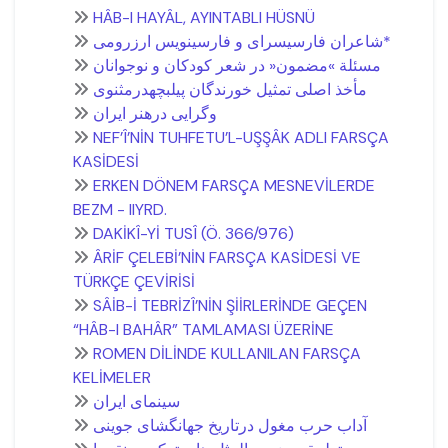
HÂB-I HAYÂL, AYINTABLI HÜSNÜ
شاعران فارسیسرای و فارسینويس ارزرومی*
مسئلة »مضمون« در شعر کودکان و نوجوانان
مأخذ اصلی تمثیل خورندگان پیلبچهدرمثنوی
وگرايی درهنر ايران
NEF’Î’NİN TUHFETU’L-UŞŞÂK ADLI FARSÇA
KASİDESİ
ERKEN DÖNEM FARSÇA MESNEVİLERDE
BEZM - IIYRD.
DAKİKÎ-Yİ TUSÎ (Ö. 366/976)
ÂRİF ÇELEBİ’NİN FARSÇA KASİDESİ VE
TÜRKÇE ÇEVİRİSİ
SÂİB-İ TEBRİZÎ’NİN ŞİİRLERİNDE GEÇEN
“HÂB-I BAHÂR” TAMLAMASI ÜZERİNE
ROMEN DİLİNDE KULLANILAN FARSÇA
KELİMELER
سینمای ایران
آداب حرب مغول درتاریخ جهانگشای جوینی