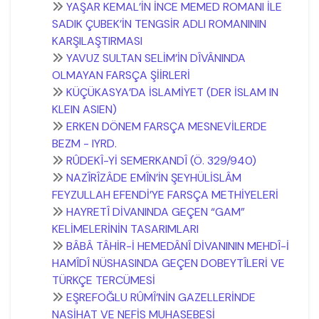
YAŞAR KEMAL’İN İNCE MEMED ROMANI İLE
SADIK ÇUBEK’İN TENGSİR ADLI ROMANININ
KARŞILAŞTIRMASI
YAVUZ SULTAN SELİM’İN DÎVÂNINDA
OLMAYAN FARSÇA ŞİİRLERİ
KÜÇÜKASYA’DA İSLAMİYET (DER İSLAM IN
KLEIN ASIEN)
ERKEN DÖNEM FARSÇA MESNEVİLERDE
BEZM - IYRD.
RÛDEKÎ-Yİ SEMERKANDÎ (Ö. 329/940)
NAZÎRÎZÂDE EMÎN’İN ŞEYHÜLİSLÂM
FEYZULLAH EFENDİ’YE FARSÇA METHİYELERİ
HAYRETÎ DİVANINDA GEÇEN “GAM”
KELİMELERİNİN TASARIMLARI
BÂBÂ TÂHİR-İ HEMEDÂNÎ DİVANININ MEHDÎ-İ
HAMÎDÎ NÜSHASINDA GEÇEN DOBEYTÎLERİ VE
TÜRKÇE TERCÜMESİ
EŞREFOĞLU RÛMÎ’NİN GAZELLERİNDE
NASİHAT VE NEFİS MUHASEBESİ