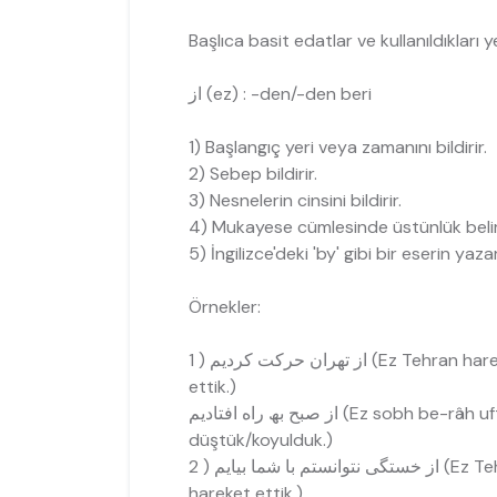
Başlıca basit edatlar ve kullanıldıkları ye
از (ez) : -den/-den beri
1) Başlangıç yeri veya zamanını bildirir.
2) Sebep bildirir.
3) Nesnelerin cinsini bildirir.
4) Mukayese cümlesinde üstünlük belirte
5) İngilizce'deki 'by' gibi bir eserin yaza
Örnekler:
از تھران حرکت کردیم ( 1
ettik.)
از صبح بھ راه افتادیم (Ez s
düştük/koyulduk.)
شما بیایم ( 2
hareket ettik.)