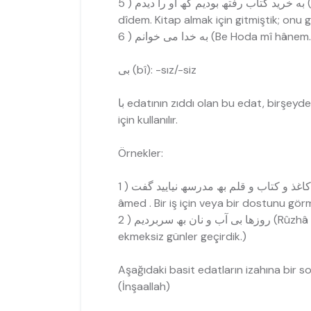
 5
dîdem. Kitap almak için gitmiştik; onu 
به خدا می خوانم ( 6 (Be Hod
بی (bî): -sız/-siz
با edatının zıddı olan bu edat, birş
için kullanılır.
Örnekler:
âmed . Bir iş için veya bir dostunu görm
ھ سربردیم ( 2
ekmeksiz günler geçirdik.)
Aşağıdaki basit edatların izahına bir s
(İnşaallah)