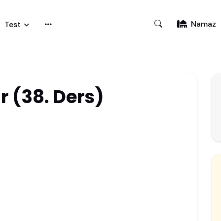
Namaz
Test
r (38. Ders)