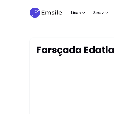
Lisan
Sınav
Farsçada Edatla