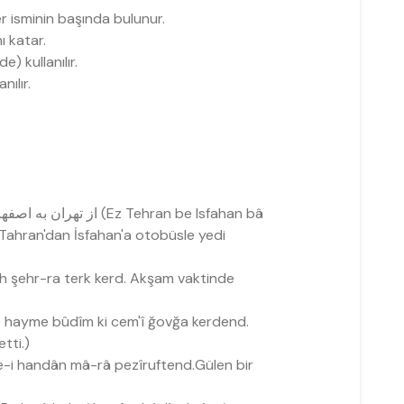
yer isminin başında bulunur.
 katar.
) kullanılır.
anılır.
از تھران به اصفھان با اتوبوس بھ مدت ھفت ساعت رفتیم ( 1 (Ez Tehran be Isfahan bâ
Tahran'dan İsfahan'a otobüsle yedi
به شامگاه ش (Be şâmgâh şehr-ra terk kerd. Akşam vaktinde
به خیمھ بودیم کھ جمعی غوغا کرد (Be hayme bûdîm ki cem'î ğovğa kerdend.
tti.)
به چھرۀ خندان ما  (Be çehre-i handân mâ-râ pezîruftend.Gülen bir