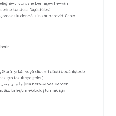
کلاغھای گرسنھ بر لاشۀ حیوان افتادن (Kelâğhâ-yı gorosne ber lâşe-i heyvân
üzerine kondular/üşüştüler.)
بر شماست کھ دنبال این کار  (Ber şoma'st ki donbâl-i în kâr berevîd. Senin
nılır.
برای کار ویا دیدن دوستی بھ دانشکده آمد ( 1 (Berâ-yı kâr veyâ dîden-i dûstî bedânişkede
ek için fakülteye geldi.)
ما برای وصل کردن آمدیم ; نھ برای فصل کردن آمدیم ( 2 (Mâ berâ-yı vasl kerden
 Biz, birleştirmek/buluşturmak için