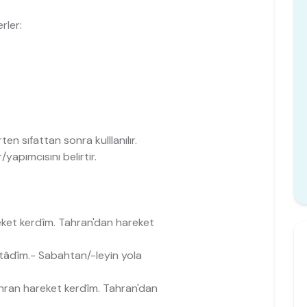
rler:
n sıfattan sonra kulllanılır.
r/yapımcısını belirtir.
 (Ez Tehran hareket kerdîm. Tahran'dan hareket
obh be-râh uftâdîm.- Sabahtan/-leyin yola
از خستگی نتوانستم با  (Ez Tehran hareket kerdîm. Tahran'dan