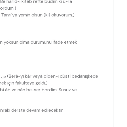
به خرید کتاب رفتھ بودیم کھ او را دیدم ( (Be harîd-i kitâb refte bûdîm ki û-râ
gördüm.)
a mî hânem. Tanrı'ya yemin olsun (ki) okuyorum.)
eyden yoksun olma durumunu ifade etmek
بی کاغذ و کتاب و قلم بھ مدرسھ نیایید گفت ( 1 (Berâ-yı kâr veyâ dîden-i dûstî bedânişkede
ek için fakülteye geldi.)
روزھا بی آب و نان ب (Rûzhâ bî âb ve nân be-ser bordîm. Susuz ve
onraki derste devam edilecektir.