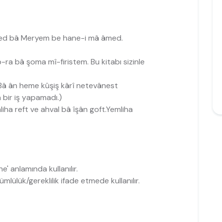
محمد با مریم ب (Muhammed bâ Meryem be hane-i mâ âmed.
این کتاب را با شم (În Kitab-ra bâ şoma mî-firistem. Bu kitabı sizinle
با آن ھمھ کوشش کاری نتوانست بکند (Bâ ân heme kûşiş kârî netevânest
bir iş yapamadı.)
یملخا رفت و احوال با ایشا (Yemliha reft ve ahval bâ îşân goft.Yemliha
e' anlamında kullanılır.
erri gibi yükümlülük/gereklilik ifade etmede kullanılır.