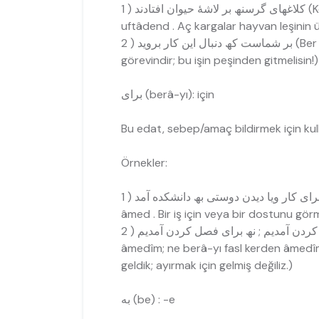
د ( 1
uftâdend . Aç kargalar hayvan leşinin 
بروید ( 2
görevindir; bu işin peşinden gitmelisin!)
برای (berâ-yı): için
Bu edat, sebep/amaç bildirmek için kulla
Örnekler:
âmed . Bir iş için veya bir dostunu görm
âmedîm; ne berâ-yı fasl kerden âmedîm.
geldik; ayırmak için gelmiş değiliz.)
به (be) : -e