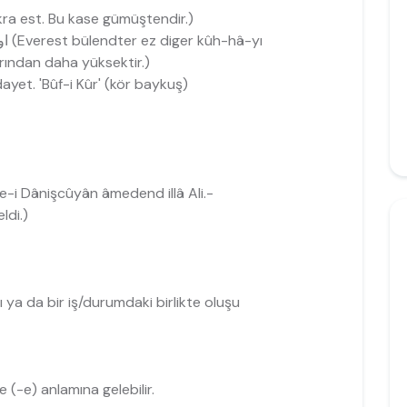
ا (în kâse ez nekra est. Bu kase gümüştendir.)
اورست بلندتر از دیگر کوھھای عالم است ( 4 (Everest bülendter ez diger kûh-hâ-yı
rından daha yüksektir.)
f-i Kûr' ez Hidayet. 'Bûf-i Kûr' (kör baykuş)
ھمۀ دانشجویان آمدند الا (Heme-i Dânişcûyân âmedend illâ Ali.-
ldi.)
nı ya da bir iş/durumdaki birlikte oluşu
lme (-e) anlamına gelebilir.