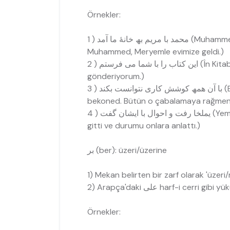
Örnekler:
ھ خانۀ ما آمد ( 1
Muhammed, Meryemle evimize geldi.)
ا می فرستم ( 2
gönderiyorum.)
 ( 3
bekoned. Bütün o çabalamaya rağmen 
ن گفت ( 4
gitti ve durumu onlara anlattı.)
بر (ber): üzeri/üzerine
1) Mekan belirten bir zarf olarak 'üzeri/n
2) Arapça'daki علی harf-i c
Örnekler: