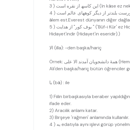
ین کاسھ از نقره است ( 3
âlem est.Everest dünyanın diğer dağla
بوف کور" از ھدایت ( 5 " ('Bû
Hidayet'indir (Hidayet'in eseridir).)
الا (illa): -den başka/hariç
Örnek:  علی
Ali'den başka/hariç bütün öğrenciler ge
با (bâ) : ile
1) Fiilin birbaşkasıyla beraber yapıldığı
ifade eder.
2) Aracılık anlamı katar.
3) Birşeye 'rağmen' anlamında kullanılır.
به ( 4 edatıyla aynı işlevi görüp yöne