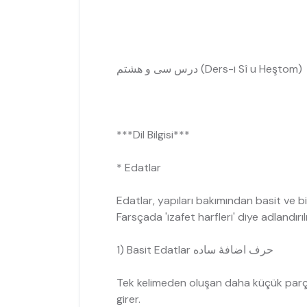
درس سی و ھشتم (Ders-i Sî u Heştom)
***Dil Bilgisi***
* Edatlar
Edatlar, yapıları bakımından basit ve bil
Farsçada 'izafet harfleri' diye adlandırılı
1) Basit Edatlar حرف اضافۀ ساده
Tek kelimeden oluşan daha küçük parç
girer.