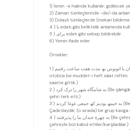
1) İsmin -e halinde kullanılır; gidilecek 
2) Zaman tümleçlerinde -de/-da anlamı
3) Dolaylı tümleçlerde (mekan bildirmede
با ( 4 edatı gibi birliktelik anlamında kull
برای ( 5 edatı gibi sebep bildirebilir .
6) Yemin ifade eder.
Örnekler:
otobûs be muddet-i heft sâat reftîm. 
saatte gittik.)
ھر را ترک کرد ( 2
şehri terk etti.)
ند ( 3
Çadırdaydık; (o sırada) bir grup kavga e
را پذیرفتند ( 4
çehreyle bizi kabul ettiler/karşıladılar.)