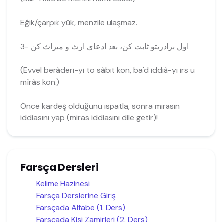
Eğik/çarpık yük, menzile ulaşmaz.
3- اول برادریتو ثابت کن، بعد ادعای ارث و میراث کن
(Evvel berâderi-yi to sâbit kon, ba'd iddiâ-yi irs u
mîrâs kon.)
Önce kardeş olduğunu ispatla, sonra mirasın
iddiasını yap (miras iddiasını dile getir)!
Farsça Dersleri
Kelime Hazinesi
Farsça Derslerine Giriş
Farsçada Alfabe (1. Ders)
Farsçada Kişi Zamirleri (2. Ders)