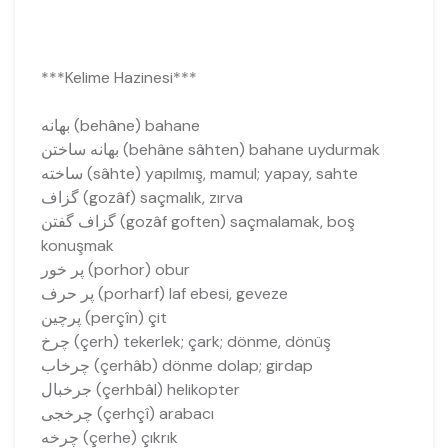
***Kelime Hazinesi***
بهانه (behâne) bahane
بهانه ساختن (behâne sâhten) bahane uydurmak
ساخته (sâhte) yapılmış, mamul; yapay, sahte
گزاف (gozâf) saçmalık, zırva
گزاف گفتن (gozâf goften) saçmalamak, boş
konuşmak
پر خور (porhor) obur
پر حرف (porharf) laf ebesi, geveze
پرچين (perçîn) çit
چرخ (çerh) tekerlek; çark; dönme, dönüş
چرخاب (çerhâb) dönme dolap; girdap
جرخبال (çerhbâl) helikopter
چرخجی (çerhçî) arabacı
چرخه (çerhe) çıkrık