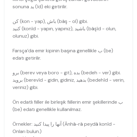
sonuna يد (îd) eki getirilir.
کن (kon - yap), باش (bâş - ol) gibi.
کنید (konîd - yapın, yapınız), باشید (bâşîd - olun,
olunuz) gibi.
Farsça’da emir kipinin başına genellikle ب (be)
edatı getirilir.
برو (berev veya boro - git), بده (bedeh - ver) gibi.
برويد (berevîd - gidin, gidiniz, بدهید (bedehîd - verin,
veriniz) gibi.
Ön edatlı fiiller ile birleşik fiillerin emir şekillerinde ب
(be) edatı genellikle kullanılmaz.
Örnekler: آنها را پیدا کنید (Ânhâ-râ peydâ konîd -
Onları bulun.)