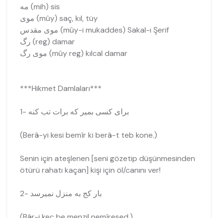
مه (mih) sis
موی (mûy) saç, kıl, tüy
موی مقدس (mûy-i mukaddes) Sakal-ı Şerif
رگ (reg) damar
موی رگ (mûy reg) kılcal damar
***Hikmet Damlaları***
1- برای کسی بمیر که برات تب کنه
(Berâ-yi kesi bemîr ki berâ-t teb kone.)
Senin için ateşlenen [seni gözetip düşünmesinden
ötürü rahatı kaçan] kişi için öl/canını ver!
2- بار کج به منزل نمیرسد
(Bâr-i kec be menzil nemîresed.)