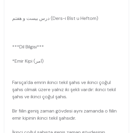
درس بيست و هفتم (Ders-i Bîst u Heftom)
***Dil Bilgisi***
*Emir Kipi (امر)
Farsça’da emrin ikinci tekil şahıs ve ikinci çoğul
şahıs olmak üzere yalnız iki şekli vardır: ikinci tekil
şahıs ve ikinci çoğul şahıs.
Bir fiilin geniş zaman gövdesi aynı zamanda o fiilin
emir kipinin ikinci tekil şahsıdır.
İkinci çoğul şahısta geniş zaman gövdesinin