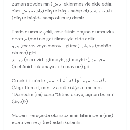
zaman gövdesinin (باش) eklenmesiyle elde edilir.
Yani داشته باش,(dâşte bâş - sahip ol) داشته باشید
(dâşte bâşîd- sahip olunuz) denilir.
Emrin olumsuz şekli, emir fiilinin başına olumsuzluk
edatı م (me) nin getirilmesiyle elde edilir.
مرو (merev veya merov - gitme), مخوان (mehân -
okuma) gibi.
مرويد (merevîd -gitmeyin, gitmeyiniz), مخوانيد
(mehânîd -okumayın, okumayınız) gibi.
Örnek bir cümle: نگفتمت مرو آنجا که آشنات منم
(Negoftemet, merov ancâ ki âşinât menem-
“Demedim (mi) sana “Gitme oraya, âşinan benim”
(diye)?)
Modern Farsça’da olumsuz emir fiillerinde م (me)
edatı yerine ن (ne) edatı kullanılır.