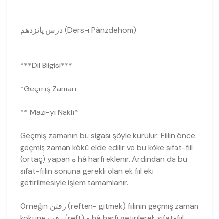
درس پانزدهم (Ders-i Pânzdehom)
***Dil Bilgisi***
*Geçmiş Zaman
** Mazi-yi Naklî*
Geçmiş zamanın bu sigası şöyle kurulur: Fiilin önce
geçmiş zaman kökü elde edilir ve bu köke sıfat-fiil
(ortaç) yapan ه hâ harfi eklenir. Ardından da bu
sıfat-fiilin sonuna gerekli olan ek fiil eki
getirilmesiyle işlem tamamlanır.
Örneğin رفتن (reften- gitmek) fiilinin geçmiş zaman
köküne رفت (reft) ه hâ harfi getirilerek sıfat-fiil