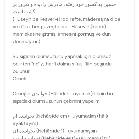
حسين به كشور خود رفته، مادرش راديده و ديروز بر
گشته است
(Huseyn be Keşver-i Hod refte, mâdereş ra dîde
ve dîrûz ber guzeşte est- Hüseyin (kendi)
memleketine gitmiş, annesini görmüş ve dün
dönmüştür.)
Bu siganın olumsuzunu yapmak için olumsuz
belirten "ne" ن harfi daima sıfat-fiilin başında
bulunur.
Örnek:
Örneğin خوابیدن (Hâbîden- uyumak) fiilinin bu
sigadaki olumsuzunun çekimini yapalım:
نخوابیده ام (Nehâbîde em)- uyumadım (hâlâ
ayaktayım)
نخوابیده اى (Nehâbîde î)- uyumamışsın
نخوابیده است (Nehâbîde est)- uyumamış(tır)