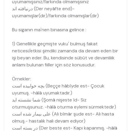
uyumamışsınız/farkında olmamışsınız
درنیافته اند (Der neyâfte end)-
uyumamışlar(dır)/farkında olmamışlar(dır)
Bu siganın ma'nen binasına gelince :
1) Genellikle geçmişte vuku' bulmuş fakat
neticesi/etkisi şimdiki zamanda da devam eden bir
işi beyan eder. Bu, kendisinde sübût ve devamlılık
anlamı bulunan fiiller için söz konusudur.
Örnekler:
بچه خوابيده است (Beççe hâbîyde est- Çocuk
uyumuş. -hâlâ uyumaktadır.)
شما نشسته ايد (Şomâ nişeste îd- Siz
oturmuşsunuz. -hâlâ oturma eylemi sürmektedir)
على بيمار شده است (Ali bîmâr şude est- Ali hasta
olmuş.- hastalık hali devam ediyor)
در بسته است (Der beste est- Kapı kapanmış. -hâlâ