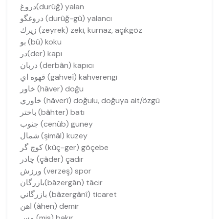
دروغ(durûğ) yalan
دروغگو (durûğ-gû) yalancı
زيرك (zeyrek) zeki, kurnaz, açıkgöz
بو (bû) koku
در(der) kapı
دربان (derbân) kapıcı
قهوه اي (gahveî) kahverengi
خاور (hâver) doğu
خاوري (hâverî) doğulu, doğuya ait/özgü
باختر (bâhter) batı
جنوب (cenûb) güney
شمال (şimâl) kuzey
كوچ گر (kûç-ger) göçebe
چادر (çâder) çadır
ورزش (verzeş) spor
بازرگان(bâzergân) tâcir
بازرگاني (bâzergânî) ticaret
اهن (âhen) demir
مس (mis) bakır