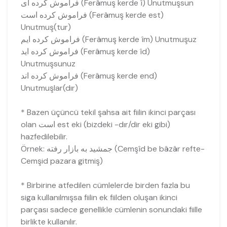
فراموش کرده اى (Ferâmuş kerde î) Unutmuşsun
فراموش کرده است (Ferâmuş kerde est)
Unutmuş(tur)
فراموش کرده ايم (Ferâmuş kerde îm) Unutmuşuz
فراموش کرده ايد (Ferâmuş kerde îd)
Unutmuşsunuz
فراموش کرده اند (Ferâmuş kerde end)
Unutmuşlar(dır)
* Bazen üçüncü tekil şahsa ait fiilin ikinci parçası
olan است est eki (bizdeki -dır/dir eki gibi)
hazfedilebilir.
Örnek: جمشيد به بازار رفته (Cemşîd be bâzâr refte-
Cemşid pazara gitmiş)
* Birbirine atfedilen cümlelerde birden fazla bu
siga kullanılmışsa fiilin ek fiilden oluşan ikinci
parçası sadece genellikle cümlenin sonundaki fiille
birlikte kullanılır.