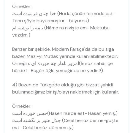
Örnekler:
خدا چنان فرموده است (Hoda çünân fermûde est-
Tanrı şöyle buyurmuştur. -buyurdu)
نامه را نوشته ام (Nâme ra nivişte em- Mektubu
yazdım.)
Benzer bir şekilde, Modern Farsça'da da bu siga
bazen Mazi-yi Mutlak yerinde kullanılabilmektedir.
Örneğin: امروز ناهار چه خورده ای(İmrûz nâhâr çe
hûrde î- Bugün öğle yemeğinde ne yedin?)
4) Bazen de Türkçe'de olduğu gibi bizzat şahidi
bulunmadığımız bir işi/olayı nakletmek için kullanılır.
Örnekler:
حسن خورده است(Hasen hûrde est- Hasan yemiş.)
جلال هنوز بر نگشته است (Celal henûz ber ne-guşte
est- Celal henüz dönmemiş.)