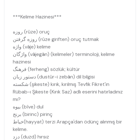
***Kelime Hazinesi***
روزه (rûze) oruç
روزه گرفتن (rûze giriften) oruç tutmak
واژه (vâje) kelime
واژگان (vâjegân) (kelimeler) terminoloji, kelime
hazinesi
فرهنگ (ferheng) sözlük; kültür
دستور زبان (dustûr-i zebân) dil bilgisi
شكسته (şikeste) kırık, kırılmış Tevfik Fikret'in
Rübab-ı Şikeste (Kırık Saz) adlı eserini hatırladınız
mı?
بيوه (bîve) dul
برنج (birinc) pirinç
خياط(hayyat) terzi Arapça'dan ödünç alınmış bir
kelime.
دزد (duzd) hırsız