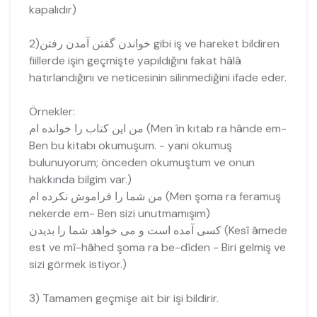
kapalıdır)
2)خواندن گفتن آمدن رفتن gibi iş ve hareket bildiren
fiillerde işin geçmişte yapıldığını fakat hâlâ
hatırlandığını ve neticesinin silinmediğini ifade eder.
Örnekler:
من اين كتاب را خوانده ام (Men în kıtab ra hânde em-
Ben bu kitabı okumuşum. - yani okumuş
bulunuyorum; önceden okumuştum ve onun
hakkında bilgim var.)
من شما را فراموش نكرده ام (Men şoma ra feramuş
nekerde em- Ben sizi unutmamışım)
كسى آمده است و مى خواهد شما را بديدن (Kesî âmede
est ve mî-hâhed şoma ra be-dîden - Biri gelmiş ve
sizi görmek istiyor.)
3) Tamamen geçmişe ait bir işi bildirir.