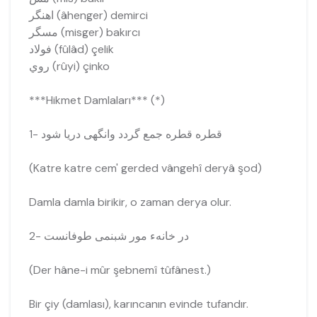
اهنگر (âhenger) demirci
مسگر (misger) bakırcı
فولاد (fûlâd) çelik
روي (rûyi) çinko
***Hikmet Damlaları*** (*)
1- قطره قطره جمع گردد وانگهی دريا شود
(Katre katre cem' gerded vângehî deryâ şod)
Damla damla birikir, o zaman derya olur.
2- در خانهء مور شبنمى طوفانست
(Der hâne-i mûr şebnemî tûfânest.)
Bir çiy (damlası), karıncanın evinde tufandır.