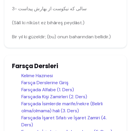
3- سالى كه نيكوست از بهارش پيداست
(Sâlî ki nîkûst ez bihâreş peydâst.)
Bir yıl ki güzeldir; (bu) onun baharından bellidir.)
Farsça Dersleri
Kelime Hazinesi
Farsça Derslerine Giriş
Farsçada Alfabe (1. Ders)
Farsçada Kişi Zamirleri (2. Ders)
Farsçada İsimlerde marife/nekre (Belirli
olma/olmama) hali (3. Ders)
Farsçada İşaret Sıfatı ve İşaret Zamiri (4.
Ders)